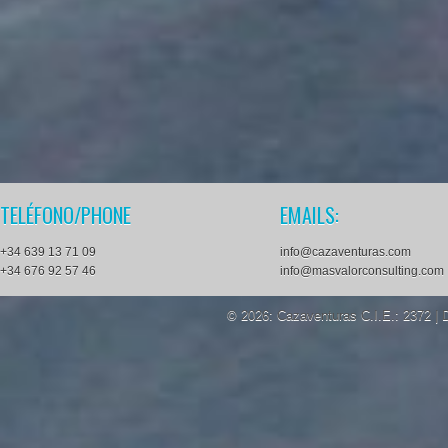
TELÉFONO/PHONE
EMAILS:
+34 639 13 71 09
info@cazaventuras.com
+34 676 92 57 46
info@masvalorconsulting.com
© 2026: Cazaventuras
C.I.E.: 2372 |