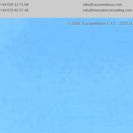
+34 639 13 71 09
info@cazaventuras.com
+34 676 92 57 46
info@masvalorconsulting.com
© 2026: Cazaventuras
C.I.E.: 2372 |