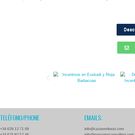
Desc
TELÉFONO/PHONE
EMAILS:
+34 639 13 71 09
info@cazaventuras.com
+34 676 92 57 46
info@masvalorconsulting.com